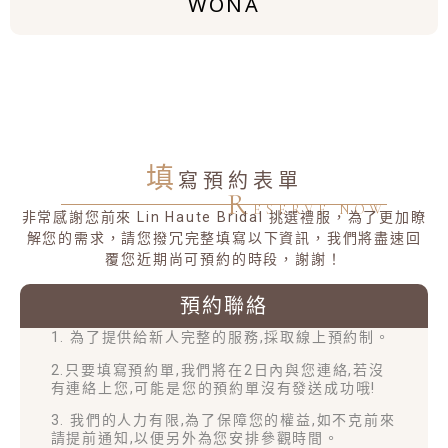
WONA
填
寫預約表單
R
ESERVE NOW
非常感謝您前來 Lin Haute Bridal 挑選禮服，為了更加瞭
解您的需求，請您撥冗完整填寫以下資訊，我們將盡速回
覆您近期尚可預約的時段，謝謝！
預約聯絡
1. 為了提供給新人完整的服務,採取線上預約制。
2.只要填寫預約單,我們將在2日內與您連絡,若沒
有連絡上您,可能是您的預約單沒有發送成功哦!
3. 我們的人力有限,為了保障您的權益,如不克前來
請提前通知,以便另外為您安排參觀時間。