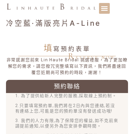
冷空藍·滿版亮片A-Line
填
寫預約表單
R
ESERVE NOW
非常感謝您前來 Lin Haute Bridal 挑選禮服，為了更加瞭
解您的需求，請您撥冗完整填寫以下資訊，我們將盡速回
覆您近期尚可預約的時段，謝謝！
預約聯絡
1. 為了提供給新人完整的服務,採取線上預約制。
2.只要填寫預約單,我們將在2日內與您連絡,若沒
有連絡上您,可能是您的預約單沒有發送成功哦!
3. 我們的人力有限,為了保障您的權益,如不克前來
請提前通知,以便另外為您安排參觀時間。