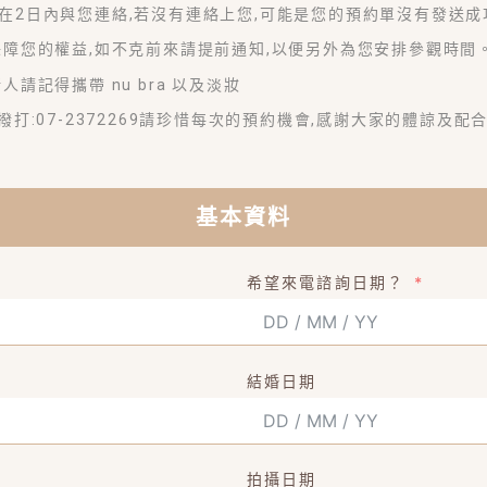
將在2日內與您連絡,若沒有連絡上您,可能是您的預約單沒有發送成
了保障您的權益,如不克前來請提前通知,以便另外為您安排參觀時間
人請記得攜帶 nu bra 以及淡妝
請撥打:07-2372269請珍惜每次的預約機會,感謝大家的體諒及配
基本資料
希望來電諮詢日期？
結婚日期
拍攝日期