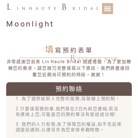
Moonlight
填
寫預約表單
R
ESERVE NOW
非常感謝您前來 Lin Haute Bridal 挑選禮服，為了更加瞭
解您的需求，請您撥冗完整填寫以下資訊，我們將盡速回
覆您近期尚可預約的時段，謝謝！
預約聯絡
1. 為了提供給新人完整的服務,採取線上預約制。
2.只要填寫預約單,我們將在2日內與您連絡,若沒
有連絡上您,可能是您的預約單沒有發送成功哦!
3. 我們的人力有限,為了保障您的權益,如不克前來
請提前通知,以便另外為您安排參觀時間。