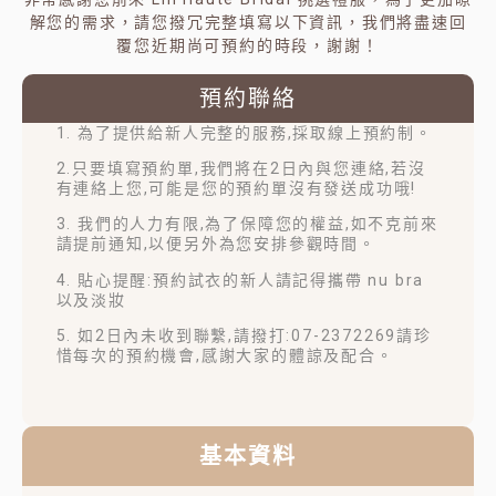
解您的需求，請您撥冗完整填寫以下資訊，我們將盡速回
覆您近期尚可預約的時段，謝謝！
預約聯絡
1. 為了提供給新人完整的服務,採取線上預約制。
2.只要填寫預約單,我們將在2日內與您連絡,若沒
有連絡上您,可能是您的預約單沒有發送成功哦!
3. 我們的人力有限,為了保障您的權益,如不克前來
請提前通知,以便另外為您安排參觀時間。
4. 貼心提醒:預約試衣的新人請記得攜帶 nu bra
以及淡妝
5. 如2日內未收到聯繫,請撥打:07-2372269請珍
惜每次的預約機會,感謝大家的體諒及配合。
基本資料