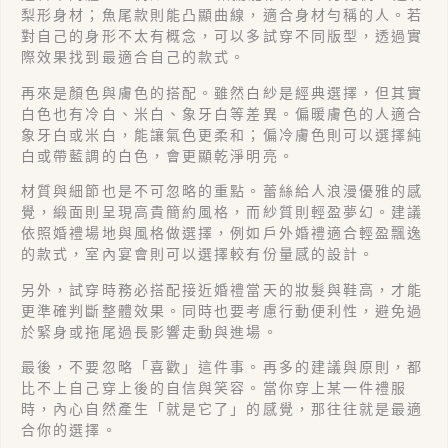
梨形身材；魚尾款則能凸顯曲線，適合身材勻稱的人。若
對自己的身形不太有概念，可以多試穿不同版型，透過實
際效果找到最適合自己的款式。
再來是顏色與膚色的搭配。雖然白紗是經典選擇，但其實
白色也有冷白、米白、象牙白等差異。偏暖膚色的人適合
象牙白或米白，能讓氣色更柔和；偏冷膚色則可以選擇純
白或帶藍調的白色，會更顯乾淨明亮。
材質與細節也是不可忽略的重點。蕾絲給人浪漫優雅的感
覺，緞面則呈現高貴簡約風格，而紗質則輕盈夢幻。建議
依照婚禮場地與風格做選擇，例如戶外婚禮適合輕盈飄逸
的款式，室內宴會則可以選擇較有份量感的設計。
另外，試穿時務必搭配接近婚禮當天的妝髮與鞋高，才能
更準確判斷整體效果。同時也要考慮行動便利性，避免過
於緊身或拖尾過長影響走動與進場。
最後，不要忽略「喜歡」這件事。再多的建議與原則，都
比不上自己穿上後的自信與笑容。當你穿上某一件禮服
時，內心自然產生「就是它了」的感覺，那往往就是最適
合你的選擇。